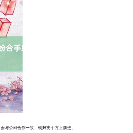
工会与公司合作一致，朝归拢个方上前进。