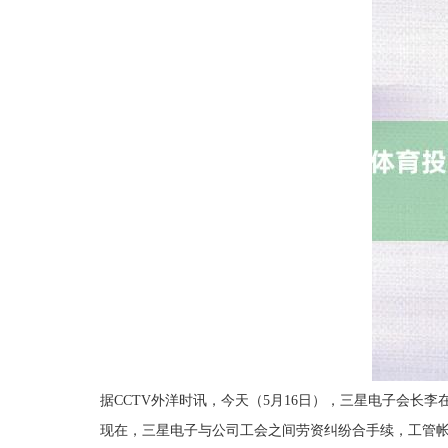
据CCTV外洋时讯，今天（5月16日），三星电子会长李在
现在，三星电子与公司工会之间劳资纠纷合手续，工管帐划于