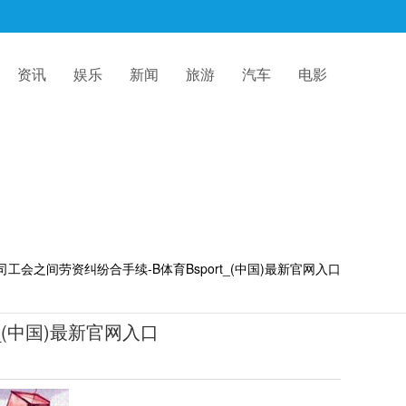
资讯
娱乐
新闻
旅游
汽车
电影
工会之间劳资纠纷合手续-B体育Bsport_(中国)最新官网入口
_(中国)最新官网入口