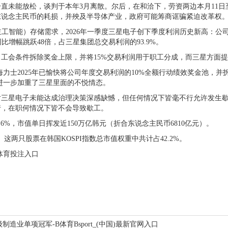
未能放松，谈判于本年3月离散。尔后，在和洽下，劳资两边本月11日
元东说念主民币的耗损，并殃及半导体产业，政府可能筹商诓骗紧迫改革权
能）存储需求，2026年一季度三星电子创下季度利润历史新高：公司杀青
同比增幅跳跃48倍，占三星集团总交易利润的93.9%。
会条件拆除奖金上限，并将15%交易利润用于职工分成，而三星方面提倡
士2025年已愉快将公司年度交易利润的10%全额行动绩效奖金池，并
进一步加重了三星里面的不悦情态。
星电子未能达成治理决策深感缺憾，但任何情况下皆毫不行允许发生歇
行，在职何情况下皆不会导致歇工。
6%，市值单日挥发近150万亿韩元（折合东说念主民币6810亿元）。
两只股票在韩国KOSPI指数总市值权重中共计占42.2%。
体育投注入口
业单项冠军-B体育Bsport_(中国)最新官网入口