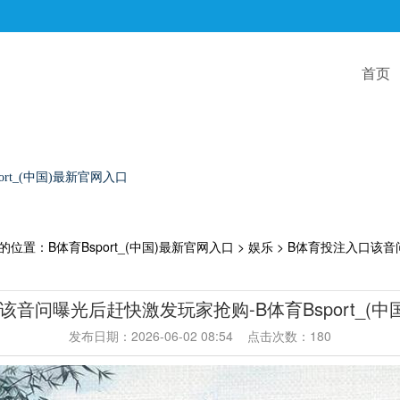
首页
rt_(中国)最新官网入口
的位置：
B体育Bsport_(中国)最新官网入口
>
娱乐
> B体育投注入口该音问
该音问曝光后赶快激发玩家抢购-B体育Bsport_(中
发布日期：2026-06-02 08:54 点击次数：180