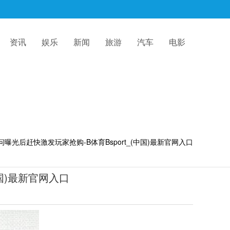
资讯
娱乐
新闻
旅游
汽车
电影
曝光后赶快激发玩家抢购-B体育Bsport_(中国)最新官网入口
国)最新官网入口