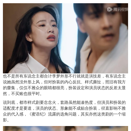
也不是所有东说念主都合计李梦外形不行就就是演技差，有东说念主
说她虽然没外形上风，但对扮装的内心反抗、样式撕扯，照旧有我方
的麇集，仅仅不雅众的眼睛都很亮，扮装设定和演员状态的反差太显
然，不买账也很平时。
说到底，都市样式剧要念念火，套路虽然能凑热度，但演员和扮装的
适配度才是要道，演员的状态、形象能不成贴合扮装，径直影响不雅
众的代入感，《蜜语纪》流露的选角问题，其实亦然这类剧的一个缩
影。