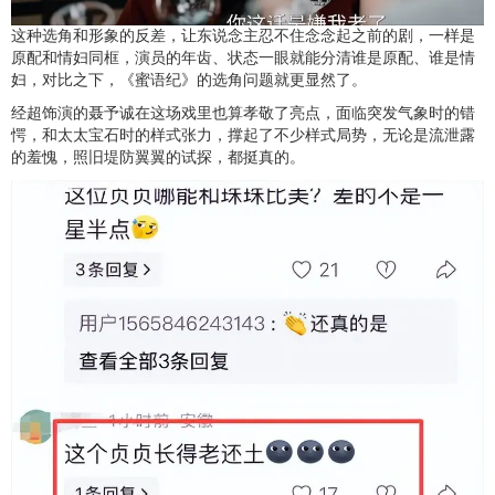
这种选角和形象的反差，让东说念主忍不住念念起之前的剧，一样是
原配和情妇同框，演员的年齿、状态一眼就能分清谁是原配、谁是情
妇，对比之下，《蜜语纪》的选角问题就更显然了。
经超饰演的聂予诚在这场戏里也算孝敬了亮点，面临突发气象时的错
愕，和太太宝石时的样式张力，撑起了不少样式局势，无论是流泄露
的羞愧，照旧堤防翼翼的试探，都挺真的。