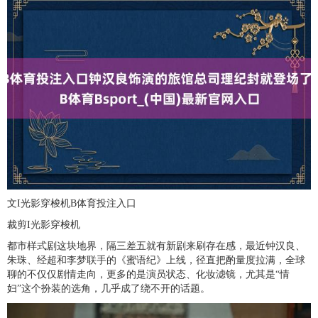
文I光影穿梭机B体育投注入口
裁剪I光影穿梭机
都市样式剧这块地界，隔三差五就有新剧来刷存在感，最近钟汉良、
朱珠、经超和李梦联手的《蜜语纪》上线，径直把酌量度拉满，全球
聊的不仅仅剧情走向，更多的是演员状态、化妆滤镜，尤其是“情
妇”这个扮装的选角，几乎成了绕不开的话题。