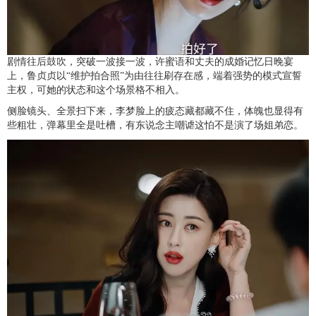
剧情往后鼓吹，突破一波接一波，许蜜语和丈夫的成婚记忆日晚宴
上，鲁贞贞以“维护拍合照”为由往往刷存在感，端着强势的模式宣誓
主权，可她的状态和这个场景格不相入。
侧脸镜头、全景扫下来，李梦脸上的疲态藏都藏不住，体魄也显得有
些粗壮，弹幕里全是吐槽，有东说念主嘲谑这怕不是演了场姐弟恋。