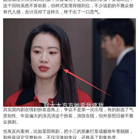
这个回转虽然不算崭新，但样式宣泄得很到位，不少追剧的不雅众都
有代入感，合计压抑了这样久，终于出了一口恶气。
其实国内剧在情妇扮装选角上，争议不是第一次出现，有的剧选了气
质知性、年齿偏大的演员演这个扮装，演技在线，但外形照旧被不雅
众挑刺。
也有反向案例，比如某部韩剧，把小三的形象打形成极致年青靓丽，
和扮装设定完整贴合，不仅没激励争议，还推高了剧集热度。