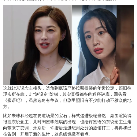
这就让东说念主接头，选角到底该严格按照扮装的年齿设定，照旧往
现实所在靠，走“逆设定”阶梯，其实莫得都备的程序谜底，回头看
《蜜语纪》，虽然选角有争议，但剧里照旧有不少能打动不雅众的地
方。
比如朱珠和经超在要道场景的宝石，样式递进极端当然，氛围渲染得
很握东说念主，儿时闺蜜李翘琪的出现，也给许蜜语的东说念主生走
向带来了变调，永别后，许蜜语走进纪封处分的旅馆打工，冉冉和已
往告别，开启了新的生计，这条线也挺有看点。