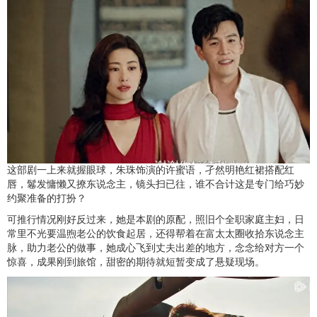
这部剧一上来就握眼球，朱珠饰演的许蜜语，孑然明艳红裙搭配红
唇，鬈发慵懒又撩东说念主，镜头扫已往，谁不合计这是专门给巧妙
约聚准备的打扮？
可推行情况刚好反过来，她是本剧的原配，照旧个全职家庭主妇，日
常里不光要温煦老公的饮食起居，还得帮着在富太太圈收拾东说念主
脉，助力老公的做事，她成心飞到丈夫出差的地方，念念给对方一个
惊喜，成果刚到旅馆，甜密的期待就短暂变成了悬疑现场。