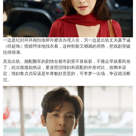
一边是纪封环环相扣地帮许蜜语办理入住，另一边是出轨丈夫聂予诚
（经超饰）慌错愕张地找衣着，这种割裂又嘲讽的局势，把戏剧突破
拉得很满。
其实出轨、婚配翻车的剧情在都市剧里不算崭新，不雅众早就看民俗
了，此次能激励热议，要道照旧情妇和原配的外形对比，按脚本设
定，情妇鲁贞贞应该是年青貌好意思的，可李梦一出场，争议就没断
过。