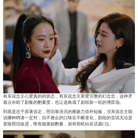
有东说念主心爱真的的状态，有东说念主更爱完整的幻念念，这种矛
盾点补助了剧集的酌量度，也让选角成了剧组新一轮的博弈场。
到底是忠于原著设定，照旧靠演员的阐扬力弥补短板，没东说念主能
说哪种聘请一定对，但不雅众的口味在不断变化，剧组的尝试无论是
冒险照旧改进，惟有能激励酌量，就有契机站在话题C位。