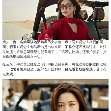
镜头一瞥，房间里满地洒落着男女衣物，床上两东说念主相拥的画
面，明眼东说念主都能看出是出轨铁证，不雅众还没反馈过来，钟汉
良饰演的旅馆总司理纪封就登场了，二话没说控场，还维护善后，把
朱珠稀里糊涂地晾在一边。
提及来，钟汉良已经是全球口中的冻龄男神，可在这部剧的虚白滤镜
下，假发套格外显然，脸部也有些肿胀，目光透着股困窘感，若干有
点出戏。