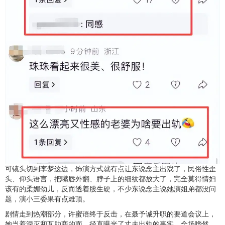
可镜头切到李梦这边，饰演方式就有点让东说念主出戏了，民俗性歪
头、仰头语言，把嘴唇外翻、脖子上的细纹都放大了，完全莫得情妇
该有的柔媚劲儿，反而透着股生硬，不少东说念主说她演姐弟都没问
题，演小三委果有点难顶。
剧情走到热潮部分，许蜜语终于反击，在聂予诚升职的要道会议上，
她当着湮灭和互助商的面，径直曝光了丈夫出轨的事实，全场哗然，