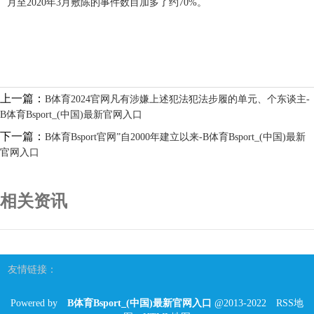
月至2020年3月敷陈的事件数目加多了约70%。
上一篇：
B体育2024官网凡有涉嫌上述犯法犯法步履的单元、个东谈主-
B体育Bsport_(中国)最新官网入口
下一篇：
B体育Bsport官网”自2000年建立以来-B体育Bsport_(中国)最新
官网入口
相关资讯
友情链接：
Powered by
B体育Bsport_(中国)最新官网入口
@2013-2022
RSS地