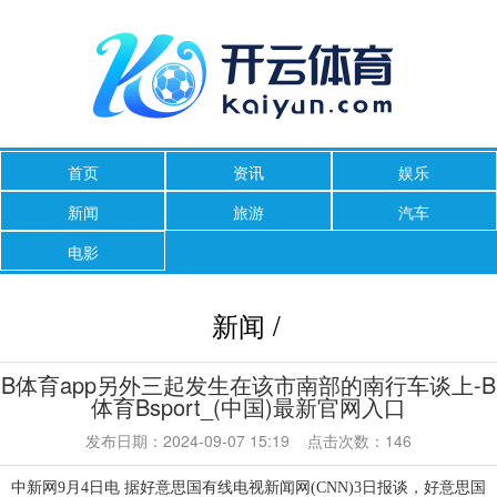
首页
资讯
娱乐
新闻
旅游
汽车
电影
新闻 /
B体育app另外三起发生在该市南部的南行车谈上-B
体育Bsport_(中国)最新官网入口
发布日期：2024-09-07 15:19 点击次数：146
中新网9月4日电 据好意思国有线电视新闻网(CNN)3日报谈，好意思国