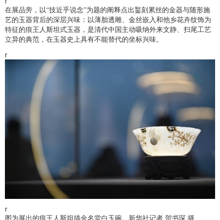
r
在展品旁，以“技近乎说念”为题的阐释点出錾刻累丝的金器与随形施
艺的玉器背后的深层兴味：以薄胎透雕、金丝嵌入和他乡花卉纹饰为
特征的痕王人斯坦式玉器，是清代中国主动吸纳外来文静、扫尾工艺
立异的典范，在玉器史上具有不能替代的坐标兴味。
r
r
图为展出的痕王人斯坦描金名堂白玉碗。新华社记者 贺书琛 摄