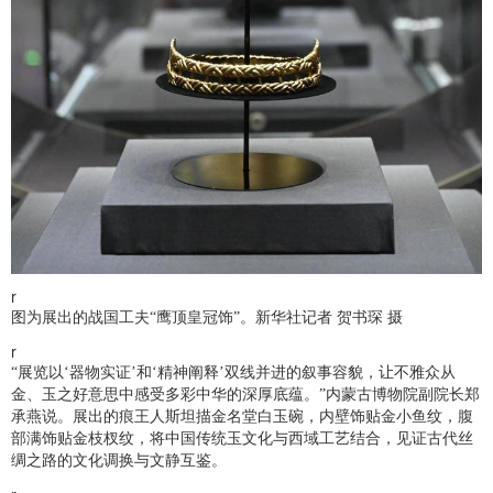
r
图为展出的战国工夫“鹰顶皇冠饰”。新华社记者 贺书琛 摄
r
“展览以‘器物实证’和‘精神阐释’双线并进的叙事容貌，让不雅众从
金、玉之好意思中感受多彩中华的深厚底蕴。”内蒙古博物院副院长郑
承燕说。展出的痕王人斯坦描金名堂白玉碗，内壁饰贴金小鱼纹，腹
部满饰贴金枝杈纹，将中国传统玉文化与西域工艺结合，见证古代丝
绸之路的文化调换与文静互鉴。