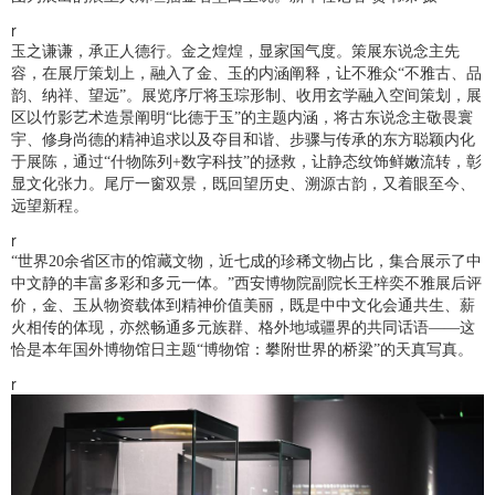
r
玉之谦谦，承正人德行。金之煌煌，显家国气度。策展东说念主先
容，在展厅策划上，融入了金、玉的内涵阐释，让不雅众“不雅古、品
韵、纳祥、望远”。展览序厅将玉琮形制、收用玄学融入空间策划，展
区以竹影艺术造景阐明“比德于玉”的主题内涵，将古东说念主敬畏寰
宇、修身尚德的精神追求以及夺目和谐、步骤与传承的东方聪颖内化
于展陈，通过“什物陈列+数字科技”的拯救，让静态纹饰鲜嫩流转，彰
显文化张力。尾厅一窗双景，既回望历史、溯源古韵，又着眼至今、
远望新程。
r
“世界20余省区市的馆藏文物，近七成的珍稀文物占比，集合展示了中
中文静的丰富多彩和多元一体。”西安博物院副院长王梓奕不雅展后评
价，金、玉从物资载体到精神价值美丽，既是中中文化会通共生、薪
火相传的体现，亦然畅通多元族群、格外地域疆界的共同话语——这
恰是本年国外博物馆日主题“博物馆：攀附世界的桥梁”的天真写真。
r