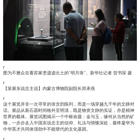
r
图为不雅众在看苏家垄遗迹出土的“明月珠”。新华社记者 贺书琛 摄
r
【策展东说念主说】内蒙古博物院副院长郑承燕
r
这个展览并非一次寻常的张含韵陈列，而是一场穿越九千年的文静对
话。展品从新石器时间格外至明清，既是物资文静的实证，亦是精神
世界的载体。展览试图揭示一个中枢命题：金与玉，缘何从当然的矿
物，一步步走入中国东说念主的信仰、礼法与情愫深处，最终凝华为
中华英才共同体强劲中不能替代的文化基因。
r