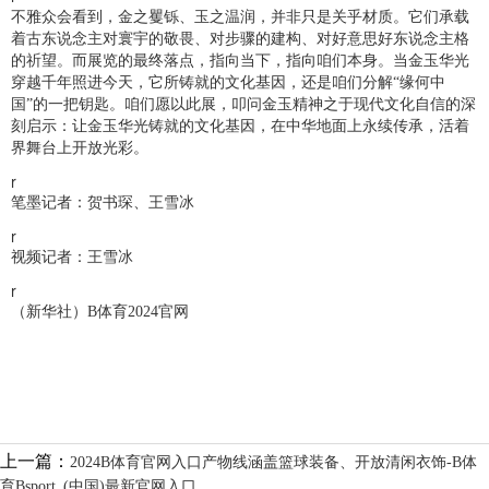
不雅众会看到，金之矍铄、玉之温润，并非只是关乎材质。它们承载
着古东说念主对寰宇的敬畏、对步骤的建构、对好意思好东说念主格
的祈望。而展览的最终落点，指向当下，指向咱们本身。当金玉华光
穿越千年照进今天，它所铸就的文化基因，还是咱们分解“缘何中
国”的一把钥匙。咱们愿以此展，叩问金玉精神之于现代文化自信的深
刻启示：让金玉华光铸就的文化基因，在中华地面上永续传承，活着
界舞台上开放光彩。
r
笔墨记者：贺书琛、王雪冰
r
视频记者：王雪冰
r
（新华社）B体育2024官网
上一篇：
2024B体育官网入口产物线涵盖篮球装备、开放清闲衣饰-B体
育Bsport_(中国)最新官网入口