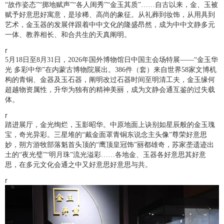
“故作姿态”“掷地赋声”“各人闺秀”“金玉其质”……自古以来，金、玉被
赋予好意思好寓意，是珍稀、高尚的象征。从礼葬到妆饰，从用具到
艺术，金玉器的发展伴跟着中中文化的隆盛昂然，成为中中文静多元
一体、教养相长、和合共生的天真阐明。
r
5月18日至8月31日，2026年国外博物馆日中国主会场特展——“金玉华
光 多彩中华”在内蒙古博物院展出。386件（套）来自世界58家文博机
构的青铜、金器及玉石器，阐明改过石器时间至明清工夫，金玉缘何
超越物资属性，升华为独有的精神美丽，成为文静会通互鉴的过失载
体。
r
踏进展厅，金光绚烂，玉影昭华。中原地面上诀别如星辰般的金玉瑰
宝，奇光异彩。三星堆的“戴金面罩青铜东说念主头像”尊荣好意思
妙，朔方游牧部落魁首头顶的“鹰顶皇冠饰”丽都雄奇，苏家垄遗迹出
土的“夜光璧”“明月珠”流光溢彩……各地金、玉器各好意思其好意
思，在多元文化会通之中又好意思好意思与共。
r