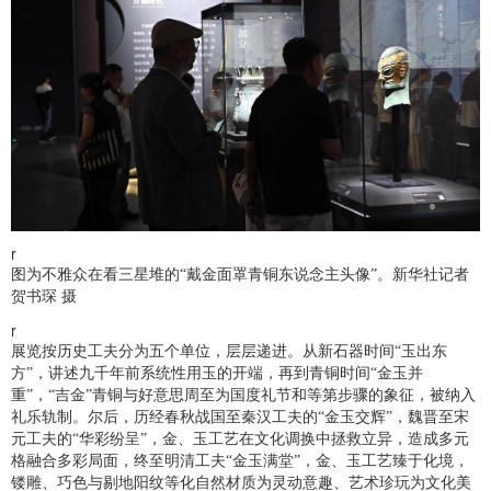
r
图为不雅众在看三星堆的“戴金面罩青铜东说念主头像”。新华社记者
贺书琛 摄
r
展览按历史工夫分为五个单位，层层递进。从新石器时间“玉出东
方”，讲述九千年前系统性用玉的开端，再到青铜时间“金玉并
重”，“吉金”青铜与好意思周至为国度礼节和等第步骤的象征，被纳入
礼乐轨制。尔后，历经春秋战国至秦汉工夫的“金玉交辉”，魏晋至宋
元工夫的“华彩纷呈”，金、玉工艺在文化调换中拯救立异，造成多元
格融合多彩局面，终至明清工夫“金玉满堂”，金、玉工艺臻于化境，
镂雕、巧色与剔地阳纹等化自然材质为灵动意趣、艺术珍玩为文化美