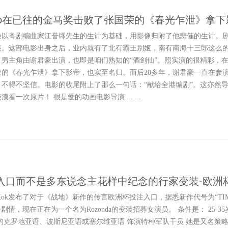
验以粤剧编曲家江誉镠先生的生计为基础，用影像归附了他悲催的生计。
羡。这部电影出身之后，业内就有了北有霸王别姬，南有南海十三郎这么
。男主角由谢君豪出演，也即是咱们熟知的“酒剑仙”。照实演的很精彩，
荣的《春光乍泄》拿下影帝，也实至名归。而后20多年，谢君豪一直在参
，不得不坚信。电影的收尾附上了那么一句话：“献给全港编剧”。这亦然
看一次原片！ 很是爱的动画电影导演 ... ...
ekanKok发布了对于《战地》新作的传言欧洲杯投注入口，据悉新作代号为“TIM
斗争剧情，现在正在为一个名为Rozonda的变装招募女演员。 条件是： 25-3
的克罗地亚语、波斯尼亚语或塞尔维亚语 饰演特种军队干员 她是又名策