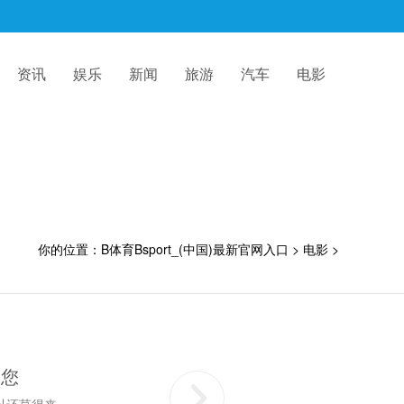
资讯
娱乐
新闻
旅游
汽车
电影
你的位置：
B体育Bsport_(中国)最新官网入口
>
电影
>
迎您
