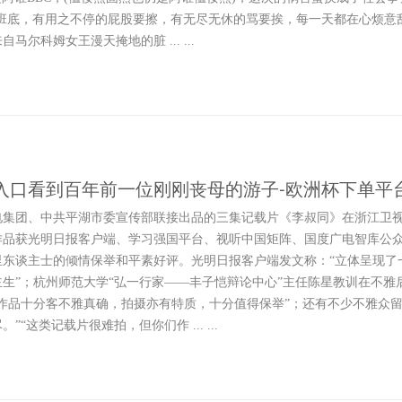
的班底，有用之不停的屁股要擦，有无尽无休的骂要挨，每一天都在心烦意
马尔科姆女王漫天掩地的脏 ... ...
电集团、中共平湖市委宣传部联接出品的三集记载片《李叔同》在浙江卫视
作品获光明日报客户端、学习强国平台、视听中国矩阵、国度广电智库公
里东谈主士的倾情保举和平素好评。光明日报客户端发文称：“立体呈现了
生”；杭州师范大学“弘一行家——丰子恺辩论中心”主任陈星教训在不雅
作品十分客不雅真确，拍摄亦有特质，十分值得保举”；还有不少不雅众留
”“这类记载片很难拍，但你们作 ... ...