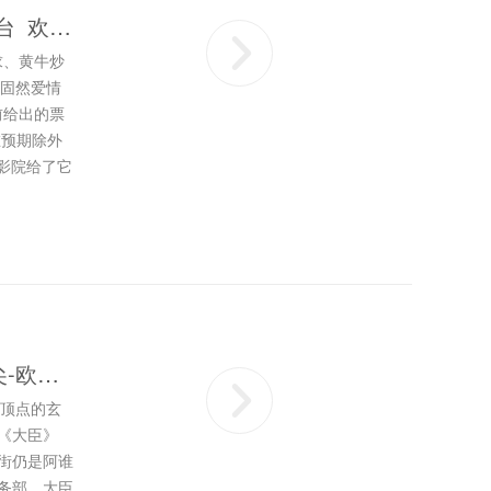
2024欧洲杯官网入口将主邀功劳归给个东说念主-欧洲杯下单平台_欢迎您

求、黄牛炒
 固然爱情
前给出的票
在预期除外
影院给了它
2024欧洲杯官网入口这座懒散的滨海小镇因此被推上了风口浪尖-欧洲杯下单平台_欢迎您

以顶点的玄
《大臣》
街仍是阿谁
事务部。大臣