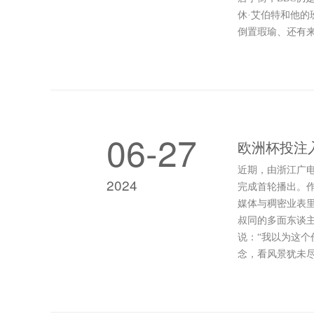
休·艾伯特和他
倒置瑕瑜、还有来自
06-27
近期，由浙江广
2024
完成首轮播出。
媒体与稠密业表
叔同的多面东谈主
说：“我以为这个
念，看风景犹未尽。