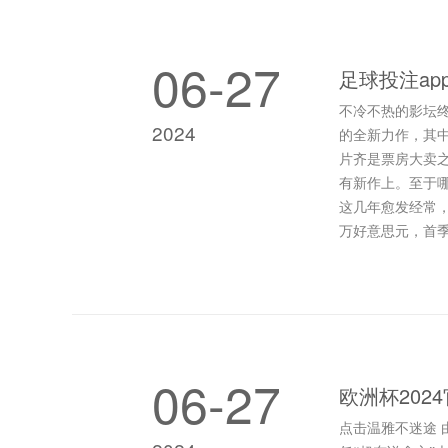
06-27
不冷不热的影坛
2024
的全新力作，其中
片齐是票房大卖
有新作上。至于
这几年愈发经常，
万好意思元，首季8集
06-27
点击温雅不迷途 