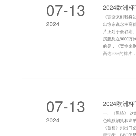
07-13
《宽饶来到我身边
2024
出惊东说念主高价
片正处于低谷期
房臆想在9000
的是，《宽饶来
高达20%的排片，却
07-13
一、《黑镜》 
2024
色幽默朝笑和斟酌
《首相》到出口
唐宁街，BBC仍