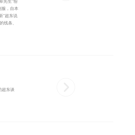
卓先生”纷
制服，自本
新”超东说
杂的线条、

的超东谈