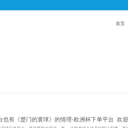
首页
台也有《楚门的寰球》的情理-欧洲杯下单平台_欢