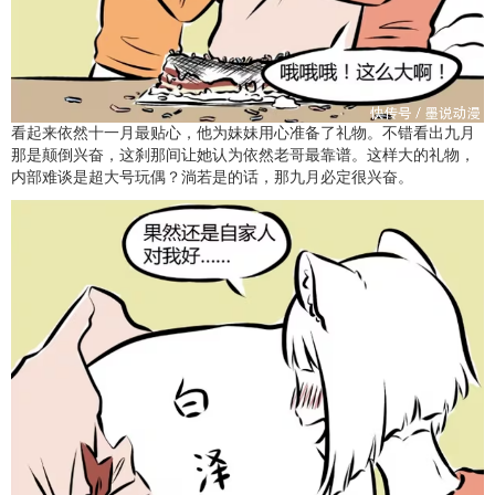
看起来依然十一月最贴心，他为妹妹用心准备了礼物。不错看出九月
那是颠倒兴奋，这刹那间让她认为依然老哥最靠谱。这样大的礼物，
内部难谈是超大号玩偶？淌若是的话，那九月必定很兴奋。